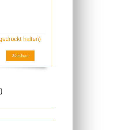
gedrückt halten)
Speichern
)